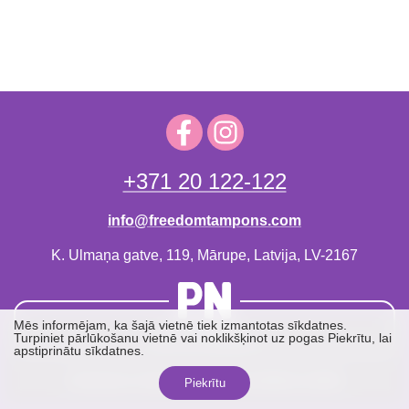
+371 20 122-122
info@freedomtampons.com
K. Ulmaņa gatve, 119, Mārupe, Latvija, LV-2167
Mēs informējam, ka šajā vietnē tiek izmantotas sīkdatnes.
SIA «PN Baltic»
Turpiniet pārlūkošanu vietnē vai noklikšķinot uz pogas Piekrītu, lai
apstiprinātu sīkdatnes.
Lietošanas noteikumi
Konfidencialitātes politika
Piekrītu