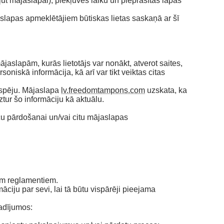
ūt mājaslapai), piekļuves laiku un pieprasītās lapas
jaslapas apmeklētājiem būtiskas lietas saskaņā ar šī
ājaslapām, kurās lietotājs var nonākt, atverot saites,
niskā informācija, kā arī var tikt veiktas citas
ībspēju. Mājaslapa
lv.freedomtampons.com
uzskata, ka
tur šo informāciju kā aktuālu.
ču pārdošanai un/vai citu mājaslapas
iem reglamentiem.
māciju par sevi, lai tā būtu vispārēji pieejama
gadījumos: