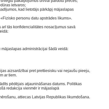
 sniegtu pakalpojumus un/vai pārdotu preces;
dūras ietvaros;
gadījumos, kad lietotājs pārkāpj mājaslapas
«Fizisko personu datu apstrādes likums».
kā arī tās konfidencialitātes nosacījumus savā
eidā:
mu mājaslapas administrācijai šādā veidā:
s aizsardzībai pret prettiesisku vai nejaušu pieeju,
m ar tiem.
orādīts pēdējais atjaunināšanas datums. Politikas
sošā redakcija vienmēr ir mājaslapā
iemērošanu, attiecas Latvijas Republikas likumdošana.