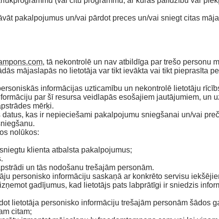
pārlūkprogrammu (vai citu programmu, ar kuras palīdzību var piekļ
iedāvāt pakalpojumus un/vai pārdot preces un/vai sniegt citas mā
tampons.com
, tā nekontrolē un nav atbildīga par trešo personu m
ājaslapās no lietotāja var tikt ievākta vai tikt pieprasīta perso
personiskās informācijas uzticamību un nekontrolē lietotāju rīc
formāciju par šī resursa veidlapās esošajiem jautājumiem, un uz
apstrādes mērķi.
s datus, kas ir nepieciešami pakalpojumu sniegšanai un/vai pre
sniegšanu.
dos nolūkos:
n sniegtu klienta atbalsta pakalpojumus;
.
 apstrādi un tās nodošanu trešajām personām.
tāju personisko informāciju saskaņā ar konkrēto servisu iekšēj
 izņemot gadījumus, kad lietotājs pats labprātīgi ir sniedzis infor
odot lietotāja personisko informāciju trešajām personām šādos 
ādam citam;