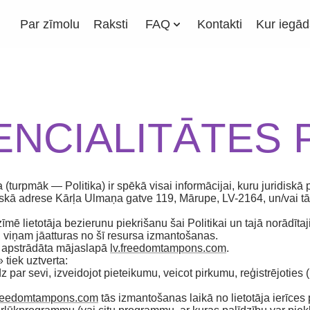
Par zīmolu
Raksti
FAQ
Kontakti
Kur iegād
NCIALITĀTES 
a (turpmāk — Politika) ir spēkā visai informācijai, kuru juridisk
iskā adrese Kārļa Ulmaņa gatve 119, Mārupe, LV-2164, un/vai tās 
ē lietotāja bezierunu piekrišanu šai Politikai un tajā norādīta
, viņam jāatturas no šī resursa izmantošanas.
un apstrādāta mājaslapā
lv.freedomtampons.com
.
 tiek uztverta:
z par sevi, izveidojot pieteikumu, veicot pirkumu, reģistrējoties 
freedomtampons.com
tās izmantošanas laikā no lietotāja ierīce