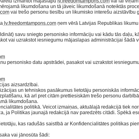
s varētu izmantot mājaslapu
lv.freedomtampons.com
vai lai viņam
emērojamā likumdošana un tā jāveic likumdošanā noteiktās proce
.com
vai trešo personu tiesību un likumisko interešu aizstāvību 
pa
lv.freedomtampons.com
ņem vērā Latvijas Republikas likumu 
apildināt) savu sniegto personisko informāciju vai kādu tās daļu, 
akot vai uzrakstot iesniegumu mājaslapas administrācijai šādā v
om
rišanu personisko datu apstrādei, pasakot vai uzrakstot iesniegu
om
ijas aizsardzībai.
cijas un tehniskos pasākumus lietotāju personiskās informācija
latīšanu, kā arī pret citām prettiesiskām trešo personu darbībā
ojamā likumdošana.
encialitātes politikā. Veicot izmaiņas, aktuālajā redakcijā tiek n
a, ja Politikas jaunajā redakcijā nav paredzēts citādi. Spēkā e
lietotāju, kas radušās saistībā ar Konfidencialitātes politikas p
zsaka vai jānosūta šādi: