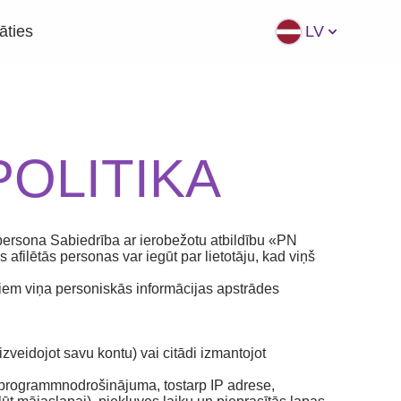
āties
LV
POLITIKA
ā persona Sabiedrība ar ierobežotu atbildību «PN
afilētās personas var iegūt par lietotāju, kad viņš
jiem viņa personiskās informācijas apstrādes
(izveidojot savu kontu) vai citādi izmantojot
s programmnodrošinājuma, tostarp IP adrese,