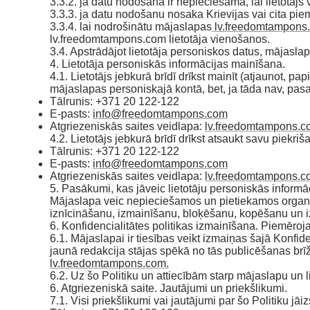
3.3.2. ja datu nodošana ir nepieciešama, lai lietotāj
3.3.3. ja datu nodošanu nosaka Krievijas vai cita pi
3.3.4. lai nodrošinātu mājaslapas
lv.freedomtampons
lv.freedomtampons.com lietotāja vienošanos.
3.4. Apstrādājot lietotāja personiskos datus, mājasla
4. Lietotāja personiskās informācijas mainīšana.
4.1. Lietotājs jebkurā brīdī drīkst mainīt (atjaunot, p
mājaslapas personiskajā kontā, bet, ja tāda nav, pas
Тālrunis: +371 20 122-122
E-pasts:
info@freedomtampons.com
Atgriezeniskās saites veidlapa:
lv.freedomtampons.c
4.2. Lietotājs jebkurā brīdī drīkst atsaukt savu piek
Tālrunis: +371 20 122-122
E-pasts:
info@freedomtampons.com
Atgriezeniskās saites veidlapa:
lv.freedomtampons.c
5. Pasākumi, kas jāveic lietotāju personiskās informāc
Mājaslapa veic nepieciešamos un pietiekamos organizā
iznīcināšanu, izmainīšanu, bloķēšanu, kopēšanu un izp
6. Konfidencialitātes politikas izmainīšana. Piemēr
6.1. Mājaslapai ir tiesības veikt izmaiņas šajā Konfid
jaunā redakcija stājas spēkā no tās publicēšanas brīž
lv.freedomtampons.com.
6.2. Uz šo Politiku un attiecībām starp mājaslapu un 
6. Atgriezeniskā saite. Jautājumi un priekšlikumi.
7.1. Visi priekšlikumi vai jautājumi par šo Politiku jāi