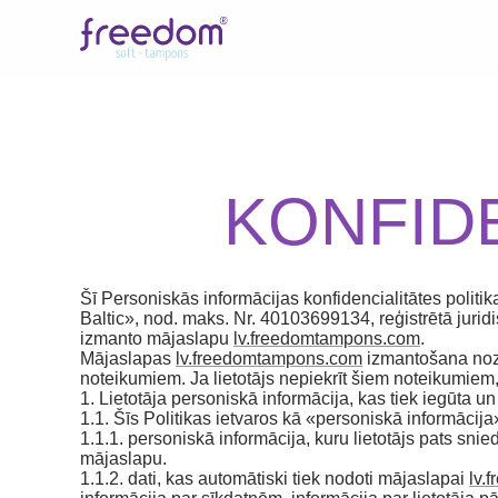
KONFIDE
Šī Personiskās informācijas konfidencialitātes politik
Baltic», nod. maks. Nr. 40103699134, reģistrētā jurid
izmanto mājaslapu
lv.freedomtampons.com
.
Mājaslapas
lv.freedomtampons.com
izmantošana nozīm
noteikumiem. Ja lietotājs nepiekrīt šiem noteikumiem
1. Lietotāja personiskā informācija, kas tiek iegūta 
1.1. Šīs Politikas ietvaros kā «personiskā informācija»
1.1.1. personiskā informācija, kuru lietotājs pats snied
mājaslapu.
1.1.2. dati, kas automātiski tiek nodoti mājaslapai
lv.