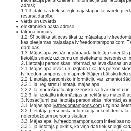
informācija par sīkdatnēm, informācija par lietotāja 
adresi;
1.1.3. dati, kas tiek sniegti mājaslapai, lai varētu p
resursa darbību:
vārds un uzvārds
elektroniskā pasta adrese
tālruņa numurs
1.2. Šī politika attiecas tikai uz mājaslapu
lv.freedom
kas pieejamas mājaslapā lv.freedomtampons.com. Tādās m
darbības.
1.3. Mājaslapa vispār nepārbauda lietotāju sniegtās 
lietotājs sniedz uzticamu un pietiekamu personisko in
2. Lietotāju personiskās informācijas ievākšanas un 
2.1. Mājaslapa ievāc un uzglabā tikai tos personisko
lv.freedomtampons.com
apmeklētājiem būtisku lietu 
2.2. Lietotāja personisko informāciju var izmantot šā
2.2.1. lai reģistrētu lietotāju mājaslapā;
2.2.2. lai nodrošinātu atgriezenisko saiti ar klientu u
2.2.3. lai izplatītu informācijas un reklāmas materiālus
3. Nosacījumi par lietotāja personiskās informācijas
3.1. Mājaslapa
lv.freedomtampons.com
uzglabā lieto
3.2. Lietotāja personiskā informācija ir konfidenciāla,
neierobežotam personu skaitam.
3.3. Mājaslapai
lv.freedomtampons.com
ir tiesības n
3.3.1. ja lietotājs piekritis, ka viņa dati tiek sniegti k